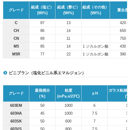
組成（塩ビ）
組成（酢ビ）
組成（その他）
グレード
重合度
(Wt%)
(Wt%)
(Wt%)
C
87
13
420
CH
86
14
650
CN
89
11
750
M5
85
14
1 ジカルボン酸
430
M5R
77
22
1 ジカルボン酸
390
ビニブラン（塩化ビニル系エマルジョン）
蒸発残分
粘度
ガラス転移温
グレード
ｐH
(％)
(mPa.s/23℃)
(℃
603EM
50
1000
6
10
603HA
45
1000
7.5
35
603SK
50
600
7
45
603VS
50
800
7.5
20