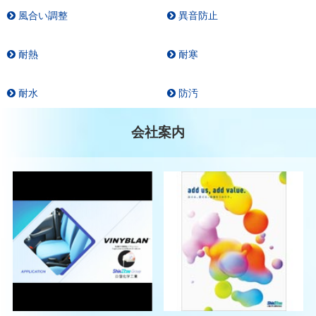
風合い調整
異音防止
耐熱
耐寒
耐水
防汚
会社案内