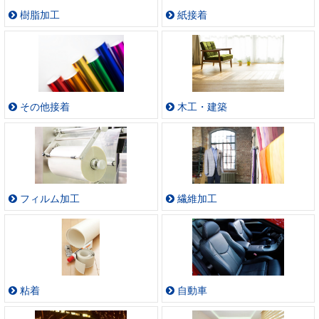
樹脂加工
紙接着
その他接着
木工・建築
フィルム加工
繊維加工
粘着
自動車