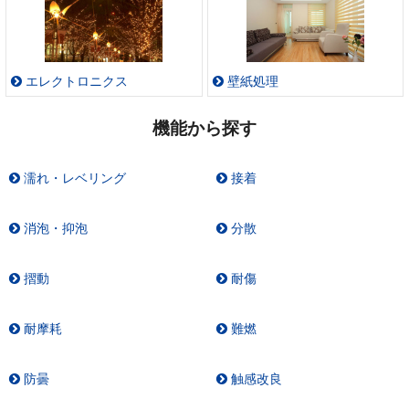
エレクトロニクス
壁紙処理
機能から探す
濡れ・レベリング
接着
消泡・抑泡
分散
摺動
耐傷
耐摩耗
難燃
防曇
触感改良