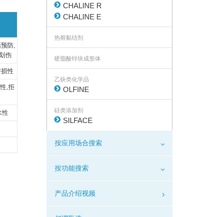
CHALINE R
CHALINE E
热熔黏结剂
预防,
划伤
硬脂酸锌块成形体
磨损性
乙炔类化学品
性,拒
OLFINE
硅类添加剂
水性
SILFACE
按应用场合搜索
按功能搜索
产品介绍视频