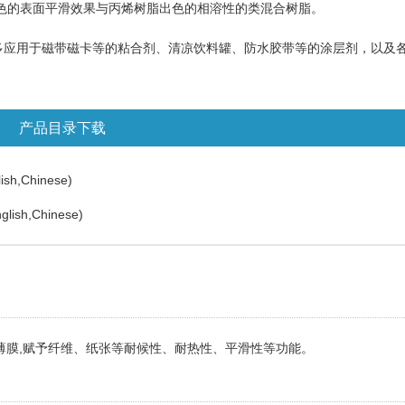
脂出色的表面平滑效果与丙烯树脂出色的相溶性的类混合树脂。
多应用于磁带磁卡等的粘合剂、清凉饮料罐、防水胶带等的涂层剂，以及
产品目录下载
lish,Chinese)
glish,Chinese)
感弱的薄膜,赋予纤维、纸张等耐候性、耐热性、平滑性等功能。