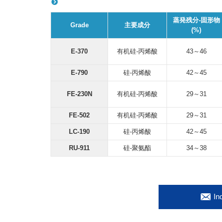
蒸発残分-固形物
Grade
主要成分
(%)
E-370
有机硅-丙烯酸
43～46
E-790
硅-丙烯酸
42～45
FE-230N
有机硅-丙烯酸
29～31
FE-502
有机硅-丙烯酸
29～31
LC-190
硅-丙烯酸
42～45
RU-911
硅-聚氨酯
34～38
In