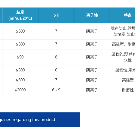
粘度
ｐH
离子性
特点
(mPa.s/20℃)
噪声防止,污垢
≦500
7
阴离子
防堵塞,防止
≦500
7
阴离子
高硅型、耐
柔软的反弹弹
≦50
8
阴离子
水性
≦500
6
阴离子
柔韧性,亲
≦500
7
阴离子
高硅型
≦2000
6～9
阴离子
耐磨性
quiries regarding this product