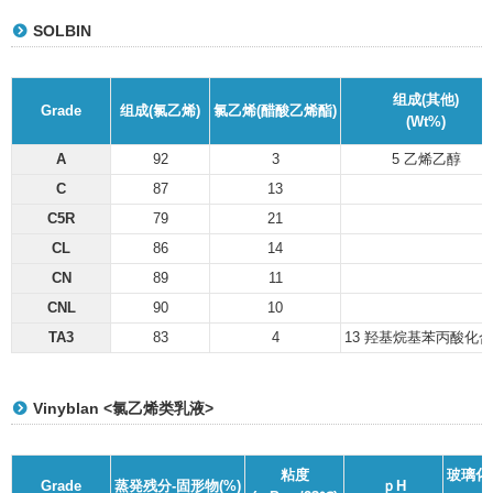
SOLBIN
组成(其他)
Grade
组成(氯乙烯)
氯乙烯(醋酸乙烯酯)
(Wt%)
A
92
3
5 乙烯乙醇
C
87
13
C5R
79
21
CL
86
14
CN
89
11
CNL
90
10
TA3
83
4
13 羟基烷基苯丙酸化
Vinyblan <氯乙烯类乳液>
粘度
玻璃化
Grade
蒸発残分-固形物(%)
ｐH