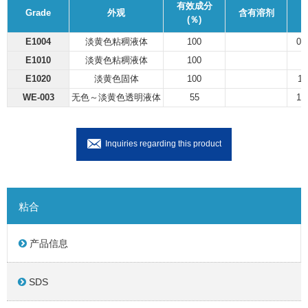
有效成分
Grade
外观
含有溶剂
(％)
E1004
淡黄色粘稠液体
100
0.
E1010
淡黄色粘稠液体
100
E1020
淡黄色固体
100
1.
WE-003
无色～淡黄色透明液体
55
1.
Inquiries regarding this product
粘合
产品信息
SDS