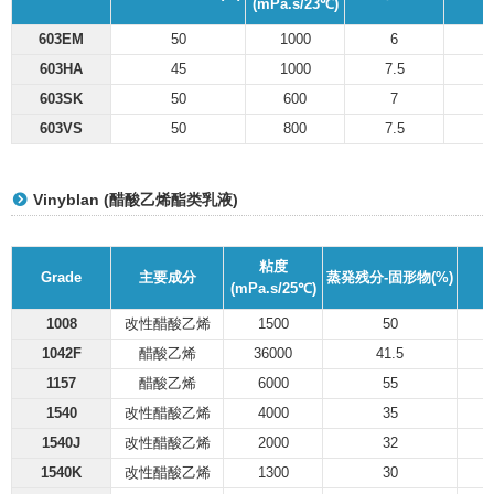
(mPa.s/23℃)
603EM
50
1000
6
603HA
45
1000
7.5
603SK
50
600
7
603VS
50
800
7.5
Vinyblan (醋酸乙烯酯类乳液)
粘度
Grade
主要成分
蒸発残分-固形物(%)
(mPa.s/25℃)
1008
改性醋酸乙烯
1500
50
1042F
醋酸乙烯
36000
41.5
1157
醋酸乙烯
6000
55
1540
改性醋酸乙烯
4000
35
1540J
改性醋酸乙烯
2000
32
1540K
改性醋酸乙烯
1300
30