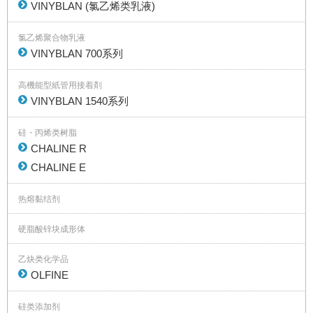
VINYBLAN (氯乙烯类乳液)
氯乙烯聚合物乳液
VINYBLAN 700系列
高機能型紙管用接着剤
VINYBLAN 1540系列
硅・丙烯类树脂
CHALINE R
CHALINE E
热熔黏结剂
硬脂酸锌块成形体
乙炔类化学品
OLFINE
硅类添加剂