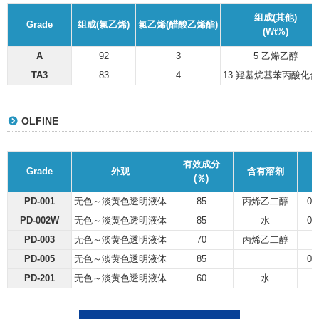
组成(其他)
Grade
组成(氯乙烯)
氯乙烯(醋酸乙烯酯)
(Wt%)
A
92
3
5 乙烯乙醇
TA3
83
4
13 羟基烷基苯丙酸化
OLFINE
有效成分
Grade
外观
含有溶剂
(％)
PD-001
无色～淡黄色透明液体
85
丙烯乙二醇
0.
PD-002W
无色～淡黄色透明液体
85
水
0.
PD-003
无色～淡黄色透明液体
70
丙烯乙二醇
PD-005
无色～淡黄色透明液体
85
0.
PD-201
无色～淡黄色透明液体
60
水