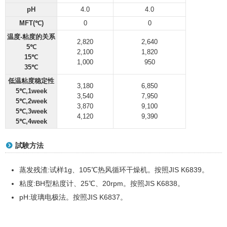
pH
4.0
4.0
MFT(℃)
0
0
温度-粘度的关系
2,820
2,640
5℃
2,100
1,820
15℃
1,000
950
35℃
低温粘度稳定性
3,180
6,850
5℃,1week
3,540
7,950
5℃,2week
3,870
9,100
5℃,3week
4,120
9,390
5℃,4week
試験方法
蒸发残渣:试样1g、105℃热风循环干燥机。按照JIS K6839。
粘度:BH型粘度计、25℃、20rpm。按照JIS K6838。
pH:玻璃电极法。按照JIS K6837。