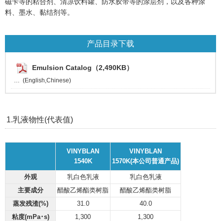
磁卡等的粘合剂、清凉饮料罐、防水胶带等的涂层剂，以及各种涂
料、墨水、黏结剂等。
产品目录下载
Emulsion Catalog（2,490KB）
(English,Chinese)
1.乳液物性(代表值)
VINYBLAN
VINYBLAN
1540K
1570K(本公司普通产品)
外观
乳白色乳液
乳白色乳液
主要成分
醋酸乙烯酯类树脂
醋酸乙烯酯类树脂
蒸发残渣(%)
31.0
40.0
粘度(mPa･s)
1,300
1,300