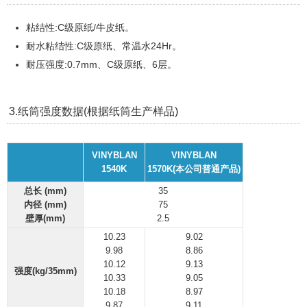
粘结性:C级原纸/牛皮纸。
耐水粘结性:C级原纸、常温水24Hr。
耐压强度:0.7mm、C级原纸、6层。
3.纸筒强度数据(根据纸筒生产样品)
VINYBLAN
VINYBLAN
1540K
1570K(本公司普通产品)
总长 (mm)
35
内径 (mm)
75
壁厚(mm)
2.5
10.23
9.02
9.98
8.86
10.12
9.13
强度(kg/35mm)
10.33
9.05
10.18
8.97
9.87
9.11