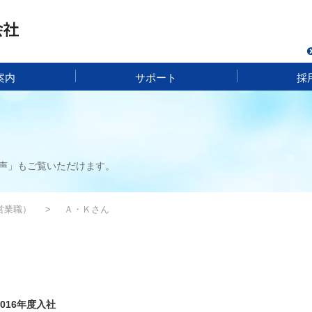
案内
サポート
採
声」もご覧いただけます。
営業職）
Ａ・Ｋさん
2016年度入社