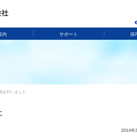
案内
サポート
採
掃を行いました
た
2014年