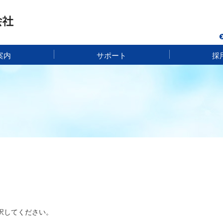
案内
サポート
採
択してください。