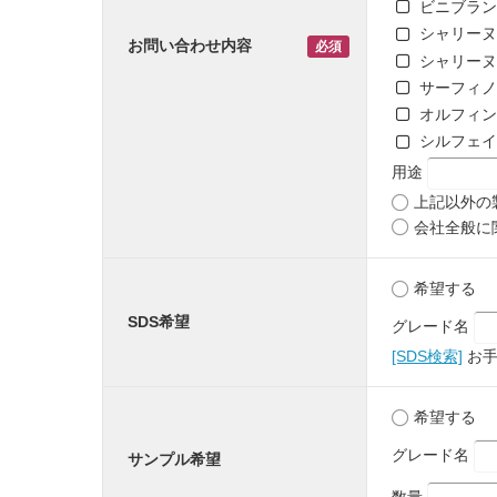
ビニブラン
シャリーヌ
お問い合わせ内容
シャリーヌ
サーフィノ
オルフィン
シルフェイ
用途
上記以外の
会社全般に
希望する
SDS希望
グレード名
[SDS検索]
お手
希望する
グレード名
サンプル希望
数量