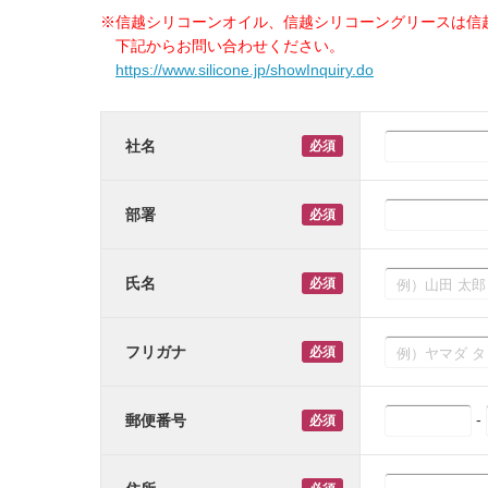
※信越シリコーンオイル、信越シリコーングリースは信
下記からお問い合わせください。
https://www.silicone.jp/showInquiry.do
社名
部署
氏名
フリガナ
-
郵便番号